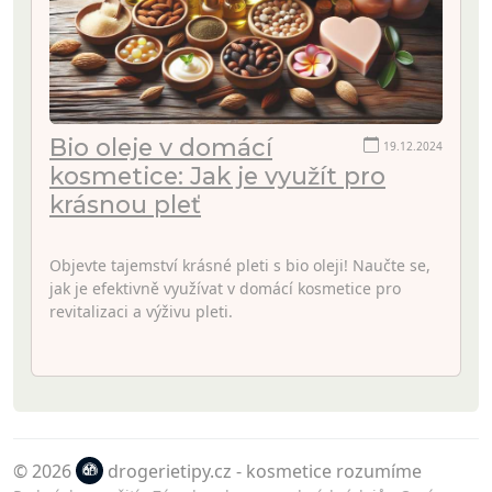
Bio oleje v domácí
19.12.2024
kosmetice: Jak je využít pro
krásnou pleť
Objevte tajemství krásné pleti s bio oleji! Naučte se,
jak je efektivně využívat v domácí kosmetice pro
revitalizaci a výživu pleti.
© 2026
drogerietipy.cz - kosmetice rozumíme