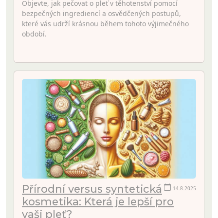
Objevte, jak pečovat o pleť v těhotenství pomocí
bezpečných ingrediencí a osvědčených postupů,
které vás udrží krásnou během tohoto výjimečného
období.
Přírodní versus syntetická
14.8.2025
kosmetika: Která je lepší pro
vaši pleť?