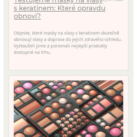
s keratinem: Které opravdu
obnoví?
Objevte, které masky na vlasy s keratinem skutečně
obnovují vlasy a doprava do jejich zdravého vzhledu.
Vyzkoušeli jsme a porovnali nejlepší produkty
dostupné na trhu.