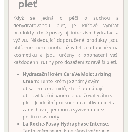
pleť
Když se jedná o péči o suchou a
dehydratovanou pleť, je klíčové vybírat
produkty, které poskytují intenzivní hydrataci a
výživu. Následující doporučené produkty jsou
oblíbené mezi mnoha uživateli a odborníky na
kosmetiku a jsou určeny k obohacení vaší
každodenní rutiny pro dosažení zdravější pleti.
Hydratační krém CeraVe Moisturizing
Cream
: Tento krém je známý svým
obsahem ceramidů, které pomáhají
obnovit kožní bariéru a udržovat vláhu v
pleti. Je ideální pro suchou a citlivou pleť a
zanechává ji jemnou a vyživenou bez
pocitu mastnoty.
La Roche-Posay Hydraphase Intense
:
Tento krém se aplikuje ráno i večer a je