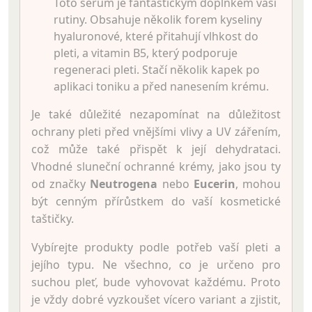
Toto sérum je fantastickým doplňkem vaší
rutiny. Obsahuje několik forem kyseliny
hyaluronové, které přitahují vlhkost do
pleti, a vitamin B5, který podporuje
regeneraci pleti. Stačí několik kapek po
aplikaci toniku a před nanesením krému.
Je také důležité nezapomínat na důležitost
ochrany pleti před vnějšími vlivy a UV zářením,
což může také přispět k její dehydrataci.
Vhodné sluneční ochranné krémy, jako jsou ty
od značky
Neutrogena
nebo
Eucerin
, mohou
být cenným přírůstkem do vaší kosmetické
taštičky.
Vybírejte produkty podle potřeb vaší pleti a
jejího typu. Ne všechno, co je určeno pro
suchou pleť, bude vyhovovat každému. Proto
je vždy dobré vyzkoušet vícero variant a zjistit,