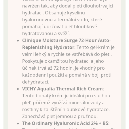
navržen tak, aby dodal pleti dlouhotrvající
hydrataci. Obsahuje kyselinu
hyaluronovou a termální vodu, které
pomáhají udržovat pleť hloubkově
hydratovanou a svěží.
Clinique Moisture Surge 72-Hour Auto-
Replenishing Hydrator
: Tento gel-krém je
velmi lehký a rychle se vstřebává do pleti.
Poskytuje okamžitou hydrataci a jeho
účinek trvá až 72 hodin. Je vhodný pro
každodenní použití a pomáhá v boji proti
dehydrataci.
VICHY Aqualia Thermal Rich Cream
:
Tento bohatý krém je ideální pro suchou
pleť, přičemž využívá minerální vody a
rostliny k zajištění hloubkové hydratace.
Zanechává pleť jemnou a pružnou.
The Ordinary Hyaluronic Acid 2% + B5
: