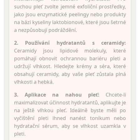
suchou pleť zvolte jemné exfoliční prostředky,
jako jsou enzymatické peelingy nebo produkty
na bázi kyseliny laktobionové, které jsou šetrné
a nezpůsobují podráždění.
2. Používání hydratantů s ceramidy:
Ceramidy jsou lipidové molekuly, které
pomáhají obnovit ochrannou bariéru pleti a
udržují vlhkost. Hledejte krémy a séra, které
obsahují ceramidy, aby vaše pleť zůstala plná
vlhkosti a hebká.
3. Aplikace na nahou pleť:
Chcete-li
maximalizovat účinnost hydratantů, aplikujte je
na ještě vlhkou pleť. Ideálně byste měli po
vyčištění pleti ihned nanést tonikum nebo
hydratační sérum, aby se vlhkost uzamkla v
pleti.