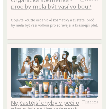
Organická kosmetika -
29.10.2025
proč by měla být vaší volbou?
Objevte kouzlo organické kosmetiky a zjistěte, proč
by měla být vaší volbou pro zdravější a krásnější pleť.
Nejčastější chyby v péči o
22.2.2024
pleť a jak se jim vyhnout