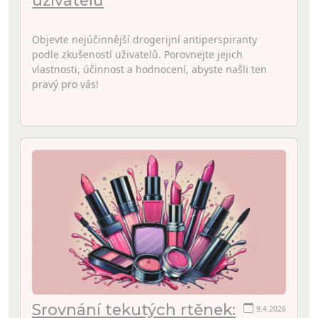
Objevte nejúčinnější drogerijní antiperspiranty
podle zkušeností uživatelů. Porovnejte jejich
vlastnosti, účinnost a hodnocení, abyste našli ten
pravý pro vás!
Srovnání tekutých rtěnek:
9.4.2026