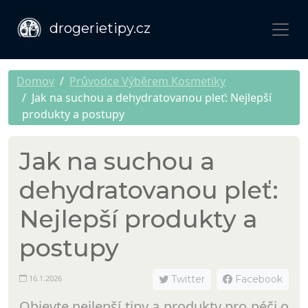
drogerietipy.cz
Domov
Průvodce Výběrem Kosmetiky
Jak na suchou a dehydratovanou pleť: Nejlepší
produkty a postupy
Jak na suchou a
dehydratovanou pleť:
Nejlepší produkty a
postupy
16.1.2026
Twitter
Facebook
Objevte nejlepší tipy a produkty pro péči o