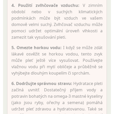
4. Použití zvlhčovače vzduchu:
V zimním
období nebo v suchých klimatických
podmínkách může být vzduch ve vašem
domově velmi suchý. Zvlhčovač vzduchu může
pomoci udržet optimální úroveň vlhkosti a
zamezit tak vysušování pleti.
5. Omezte horkou vodu:
I když se může zdát
lákavé osvěžit se horkou vodou, tento zvyk
může pleť ještě více vysušovat. Používejte
vlažnou vodu při mytí obličeje a průběžně se
vyhýbejte dlouhým koupelím či sprchám.
6. Dodržujte správnou stravu:
Hydratace pleti
začíná uvnitř. Dostatečný příjem vody a
potravin bohatých na omega-3 mastné kyseliny
(jako jsou ryby, ořechy a semena) pomáhá
udržet pleť zdravou a hydratovanou. Také se