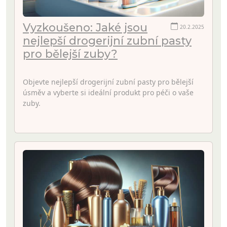
Vyzkoušeno: Jaké jsou
20.2.2025
nejlepší drogerijní zubní pasty
pro bělejší zuby?
Objevte nejlepší drogerijní zubní pasty pro bělejší
úsměv a vyberte si ideální produkt pro péči o vaše
zuby.