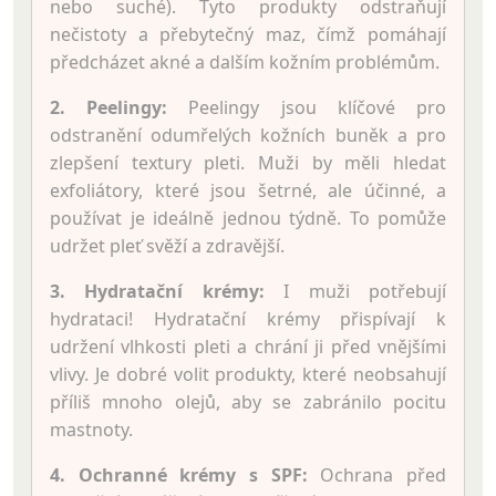
nebo suché). Tyto produkty odstraňují
nečistoty a přebytečný maz, čímž pomáhají
předcházet akné a dalším kožním problémům.
2. Peelingy:
Peelingy jsou klíčové pro
odstranění odumřelých kožních buněk a pro
zlepšení textury pleti. Muži by měli hledat
exfoliátory, které jsou šetrné, ale účinné, a
používat je ideálně jednou týdně. To pomůže
udržet pleť svěží a zdravější.
3. Hydratační krémy:
I muži potřebují
hydrataci! Hydratační krémy přispívají k
udržení vlhkosti pleti a chrání ji před vnějšími
vlivy. Je dobré volit produkty, které neobsahují
příliš mnoho olejů, aby se zabránilo pocitu
mastnoty.
4. Ochranné krémy s SPF:
Ochrana před