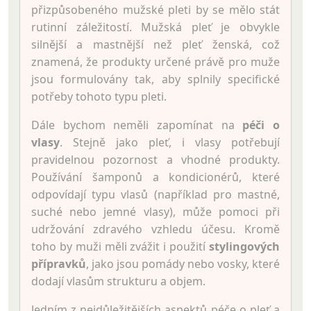
přizpůsobeného mužské pleti by se mělo stát
rutinní záležitostí. Mužská pleť je obvykle
silnější a mastnější než pleť ženská, což
znamená, že produkty určené právě pro muže
jsou formulovány tak, aby splnily specifické
potřeby tohoto typu pleti.
Dále bychom neměli zapomínat na
péči o
vlasy
. Stejně jako pleť, i vlasy potřebují
pravidelnou pozornost a vhodné produkty.
Používání šamponů a kondicionérů, které
odpovídají typu vlasů (například pro mastné,
suché nebo jemné vlasy), může pomoci při
udržování zdravého vzhledu účesu. Kromě
toho by muži měli zvážit i použití
stylingových
přípravků
, jako jsou pomády nebo vosky, které
dodají vlasům strukturu a objem.
Jedním z nejdůležitějších aspektů péče o pleť a