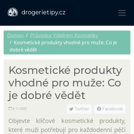
drogerietipy.cz
Domov
Průvodce Výběrem Kosmetiky
Kosmetické produkty vhodné pro muže: Co je
dobré vědět
Kosmetické produkty
vhodné pro muže: Co
je dobré vědět
6.11.2025
Twitter
Facebook
Objevte klíčové kosmetické produkty,
které muži potřebují pro každodenní péči