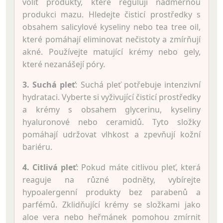
volit produkty, které regulují nadměrnou
produkci mazu. Hledejte čisticí prostředky s
obsahem salicylové kyseliny nebo tea tree oil,
které pomáhají eliminovat nečistoty a zmírňují
akné. Používejte matující krémy nebo gely,
které nezanášejí póry.
3. Suchá pleť
: Suchá pleť potřebuje intenzivní
hydrataci. Vyberte si vyživující čisticí prostředky
a krémy s obsahem glycerinu, kyseliny
hyaluronové nebo ceramidů. Tyto složky
pomáhají udržovat vlhkost a zpevňují kožní
bariéru.
4. Citlivá pleť
: Pokud máte citlivou pleť, která
reaguje na různé podněty, vybírejte
hypoalergenní produkty bez parabenů a
parfémů. Zklidňující krémy se složkami jako
aloe vera nebo heřmánek pomohou zmírnit