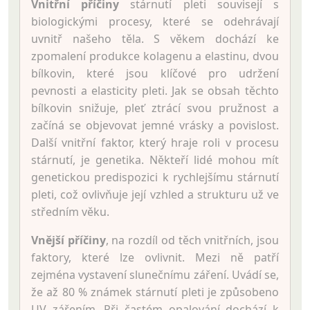
Vnitřní příčiny
stárnutí pleti souvisejí s
biologickými procesy, které se odehrávají
uvnitř našeho těla. S věkem dochází ke
zpomalení produkce kolagenu a elastinu, dvou
bílkovin, které jsou klíčové pro udržení
pevnosti a elasticity pleti. Jak se obsah těchto
bílkovin snižuje, pleť ztrácí svou pružnost a
začíná se objevovat jemné vrásky a povislost.
Další vnitřní faktor, který hraje roli v procesu
stárnutí, je genetika. Někteří lidé mohou mít
genetickou predispozici k rychlejšímu stárnutí
pleti, což ovlivňuje její vzhled a strukturu už ve
středním věku.
Vnější příčiny
, na rozdíl od těch vnitřních, jsou
faktory, které lze ovlivnit. Mezi ně patří
zejména vystavení slunečnímu záření. Uvádí se,
že až 80 % známek stárnutí pleti je způsobeno
UV zářením. Při častém opalování dochází k