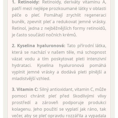
1. Retinoidy:
Retinoidy, deriváty vitaminu A,
patří mezi nejlépe prozkoumané látky v oblasti
péče o pleť. Pomáhají zrychlit regeneraci
buněk, zpevnit pleť a redukovat jemné vrásky.
Retinol, jedna z nejběžnějších formy retinoidů,
je často součástí nočních krémů.
2. Kyselina hyaluronová:
Tato přírodní látka,
která se nachází v našem těle, má schopnost
vázat vodu a tím poskytovat pleti intenzivní
hydrataci. Kyselina hyaluronová pomáhá
vyplnit jemné vrásky a dodává pleti plnější a
mladistvější vzhled.
3. Vitamin C:
Silný antioxidant, vitamin C, může
pomoci chránit pleť před škodlivými vlivy
prostředí a zároveň podporuje produkci
kolagenu. Jeho použití se vyplatí jak ráno, tak
večer, aby se pleť opravdu rozzářila a vypadala