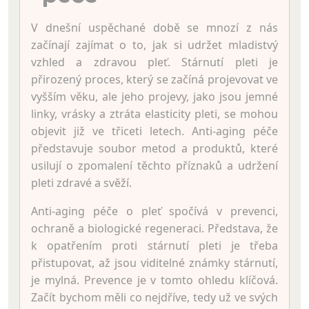
V dnešní uspěchané době se mnozí z nás
začínají zajímat o to, jak si udržet mladistvý
vzhled a zdravou pleť. Stárnutí pleti je
přirozený proces, který se začíná projevovat ve
vyšším věku, ale jeho projevy, jako jsou jemné
linky, vrásky a ztráta elasticity pleti, se mohou
objevit již ve třiceti letech. Anti-aging péče
představuje soubor metod a produktů, které
usilují o zpomalení těchto příznaků a udržení
pleti zdravé a svěží.
Anti-aging péče o pleť spočívá v prevenci,
ochraně a biologické regeneraci. Představa, že
k opatřením proti stárnutí pleti je třeba
přistupovat, až jsou viditelné známky stárnutí,
je mylná. Prevence je v tomto ohledu klíčová.
Začít bychom měli co nejdříve, tedy už ve svých