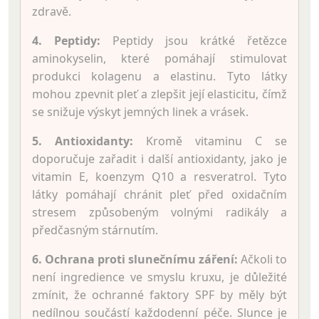
zdravě.
4. Peptidy:
Peptidy jsou krátké řetězce
aminokyselin, které pomáhají stimulovat
produkci kolagenu a elastinu. Tyto látky
mohou zpevnit pleť a zlepšit její elasticitu, čímž
se snižuje výskyt jemných linek a vrásek.
5. Antioxidanty:
Kromě vitaminu C se
doporučuje zařadit i další antioxidanty, jako je
vitamin E, koenzym Q10 a resveratrol. Tyto
látky pomáhají chránit pleť před oxidačním
stresem způsobeným volnými radikály a
předčasným stárnutím.
6. Ochrana proti slunečnímu záření:
Ačkoli to
není ingredience ve smyslu kruxu, je důležité
zmínit, že ochranné faktory SPF by měly být
nedílnou součástí každodenní péče. Slunce je