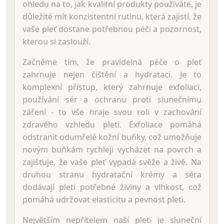
ohledu na to, jak kvalitní produkty používáte, je
důležité mít konzistentní rutinu, která zajistí, že
vaše pleť dostane potřebnou péči a pozornost,
kterou si zaslouží.
Začněme tím, že pravidelná péče o pleť
zahrnuje nejen čištění a hydrataci. Je to
komplexní přístup, který zahrnuje exfoliaci,
používání sér a ochranu proti slunečnímu
záření - to vše hraje svou roli v zachování
zdravého vzhledu pleti. Exfoliace pomáhá
odstranit odumřelé kožní buňky, což umožňuje
novým buňkám rychleji vycházet na povrch a
zajišťuje, že vaše pleť vypadá svěže a živě. Na
druhou stranu hydratační krémy a séra
dodávají pleti potřebné živiny a vlhkost, což
pomáhá udržovat elasticitu a pevnost pleti.
Největším nepřítelem naší pleti je sluneční