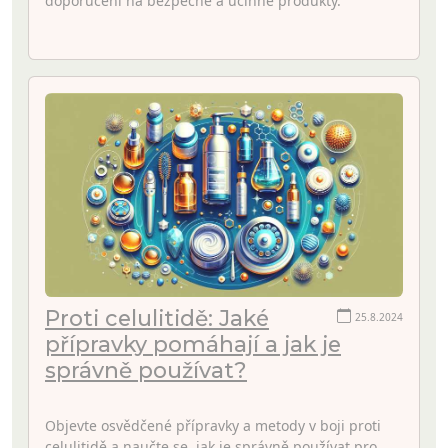
doporučení na bezpečné a účinné produkty.
Proti celulitidě: Jaké
25.8.2024
přípravky pomáhají a jak je
správně používat?
Objevte osvědčené přípravky a metody v boji proti
celulitidě a naučte se, jak je správně používat pro