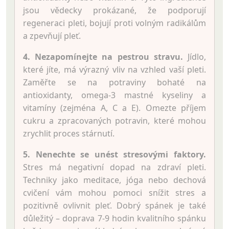
jsou vědecky prokázané, že podporují
regeneraci pleti, bojují proti volným radikálům
a zpevňují pleť.
4. Nezapomínejte na pestrou stravu.
Jídlo,
které jíte, má výrazný vliv na vzhled vaší pleti.
Zaměřte se na potraviny bohaté na
antioxidanty, omega-3 mastné kyseliny a
vitamíny (zejména A, C a E). Omezte příjem
cukru a zpracovaných potravin, které mohou
zrychlit proces stárnutí.
5. Nenechte se unést stresovými faktory.
Stres má negativní dopad na zdraví pleti.
Techniky jako meditace, jóga nebo dechová
cvičení vám mohou pomoci snížit stres a
pozitivně ovlivnit pleť. Dobrý spánek je také
důležitý – doprava 7-9 hodin kvalitního spánku