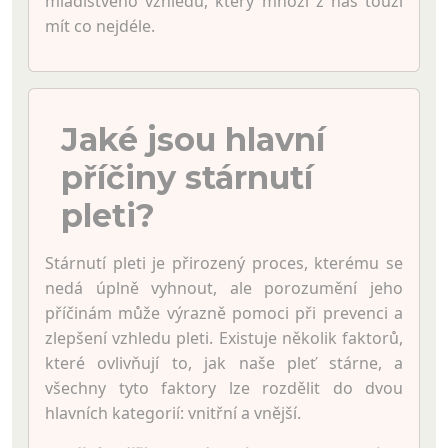
mladistvého vzhledu, který mnozí z nás touží
mít co nejdéle.
Jaké jsou hlavní
příčiny stárnutí
pleti?
Stárnutí pleti je přirozený proces, kterému se
nedá úplně vyhnout, ale porozumění jeho
příčinám může výrazně pomoci při prevenci a
zlepšení vzhledu pleti. Existuje několik faktorů,
které ovlivňují to, jak naše pleť stárne, a
všechny tyto faktory lze rozdělit do dvou
hlavních kategorií: vnitřní a vnější.