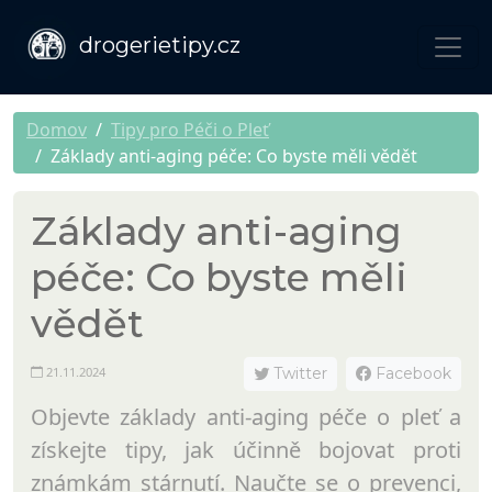
drogerietipy.cz
Domov
Tipy pro Péči o Pleť
Základy anti-aging péče: Co byste měli vědět
Základy anti-aging
péče: Co byste měli
vědět
21.11.2024
Twitter
Facebook
Objevte základy anti-aging péče o pleť a
získejte tipy, jak účinně bojovat proti
známkám stárnutí. Naučte se o prevenci,