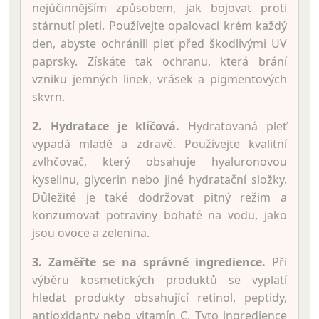
nejúčinnějším způsobem, jak bojovat proti
stárnutí pleti. Používejte opalovací krém každý
den, abyste ochránili pleť před škodlivými UV
paprsky. Získáte tak ochranu, která brání
vzniku jemných linek, vrásek a pigmentových
skvrn.
2. Hydratace je klíčová.
Hydratovaná pleť
vypadá mladě a zdravě. Používejte kvalitní
zvlhčovač, který obsahuje hyaluronovou
kyselinu, glycerin nebo jiné hydratační složky.
Důležité je také dodržovat pitný režim a
konzumovat potraviny bohaté na vodu, jako
jsou ovoce a zelenina.
3. Zaměřte se na správné ingredience.
Při
výběru kosmetických produktů se vyplatí
hledat produkty obsahující retinol, peptidy,
antioxidanty nebo vitamín C. Tyto ingredience