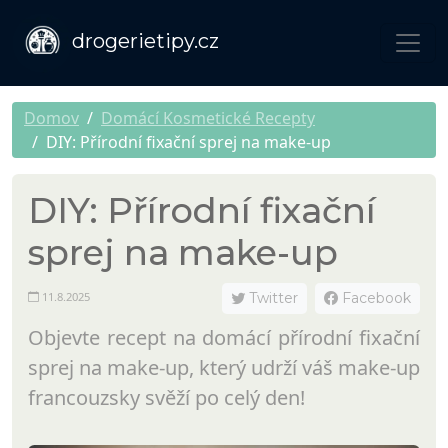
drogerietipy.cz
Domov
Domácí Kosmetické Recepty
DIY: Přírodní fixační sprej na make-up
DIY: Přírodní fixační
sprej na make-up
11.8.2025
Twitter
Facebook
Objevte recept na domácí přírodní fixační
sprej na make-up, který udrží váš make-up
francouzsky svěží po celý den!