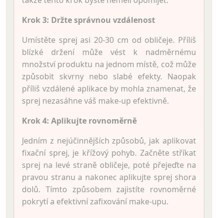
Krok 3: Držte správnou vzdálenost
Umístěte sprej asi 20-30 cm od obličeje. Příliš
blízké držení může vést k nadměrnému
množství produktu na jednom místě, což může
způsobit skvrny nebo slabé efekty. Naopak
příliš vzdálené aplikace by mohla znamenat, že
sprej nezasáhne váš make-up efektivně.
Krok 4: Aplikujte rovnoměrně
Jedním z nejúčinnějších způsobů, jak aplikovat
fixační sprej, je křížový pohyb. Začněte stříkat
sprej na levé straně obličeje, poté přejeďte na
pravou stranu a nakonec aplikujte sprej shora
dolů. Tímto způsobem zajistíte rovnoměrné
pokrytí a efektivní zafixování make-upu.