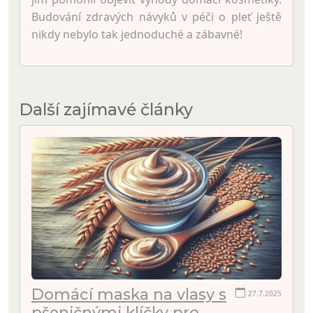
Budování zdravých návyků v péči o pleť ještě
nikdy nebylo tak jednoduché a zábavné!
Další zajímavé články
Domácí maska na vlasy s
27.7.2025
pšeničnými klíčky pro