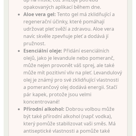
opakovaných aplikací během dne.
Aloe vera gel:
Tento gel má zklidňující a
regenerační účinky, které pomáhají
udržovat pleť svěží a zdravou. Aloe vera
navíc skvěle zpevňuje pleť a dodává jí
pružnost.
Esenciální oleje:
Přidání esenciálních
olejů, jako je levandule nebo pomeranč,
může nejen provonět váš sprej, ale také
může mít pozitivní vliv na pleť. Levandulový
olej je známý pro své zklidňující vlastnosti
a pomerančový olej dodává energii. Stačí
pár kapek, protože jsou velmi
koncentrované!
Přírodní alkohol:
Dobrou volbou může
být také přírodní alkohol (např. vodka),
který pomůže stabilizovat vaši směs. Má
antiseptické vlastnosti a pomůže také