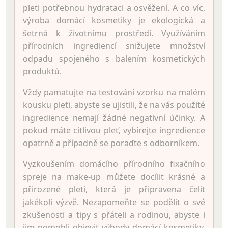
pleti potřebnou hydrataci a osvěžení. A co víc,
výroba domácí kosmetiky je ekologická a
šetrná k životnímu prostředí. Využíváním
přírodních ingrediencí snižujete množství
odpadu spojeného s balením kosmetických
produktů.
Vždy pamatujte na testování vzorku na malém
kousku pleti, abyste se ujistili, že na vás použité
ingredience nemají žádné negativní účinky. A
pokud máte citlivou pleť, vybírejte ingredience
opatrně a případně se poraďte s odborníkem.
Vyzkoušením domácího přírodního fixačního
spreje na make-up můžete docílit krásné a
přirozené pleti, která je připravena čelit
jakékoli výzvě. Nezapomeňte se podělit o své
zkušenosti a tipy s přáteli a rodinou, abyste i
jim pomohli objevit výhody domácí kosmetiky.