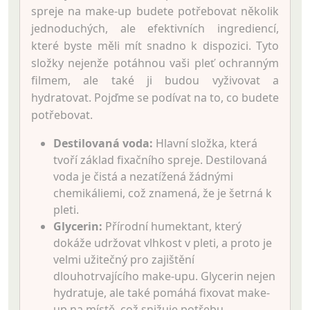
spreje na make-up budete potřebovat několik
jednoduchých, ale efektivních ingrediencí,
které byste měli mít snadno k dispozici. Tyto
složky nejenže potáhnou vaši pleť ochranným
filmem, ale také ji budou vyživovat a
hydratovat. Pojďme se podívat na to, co budete
potřebovat.
Destilovaná voda:
Hlavní složka, která
tvoří základ fixačního spreje. Destilovaná
voda je čistá a nezatížená žádnými
chemikáliemi, což znamená, že je šetrná k
pleti.
Glycerin:
Přírodní humektant, který
dokáže udržovat vlhkost v pleti, a proto je
velmi užitečný pro zajištění
dlouhotrvajícího make-upu. Glycerin nejen
hydratuje, ale také pomáhá fixovat make-
up na místě, což snižuje potřebu