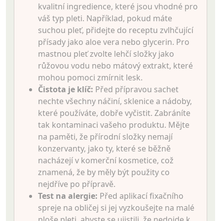
kvalitní ingredience, které jsou vhodné pro
váš typ pleti. Například, pokud máte
suchou pleť, přidejte do receptu zvlhčující
přísady jako aloe vera nebo glycerin. Pro
mastnou pleť zvolte lehčí složky jako
růžovou vodu nebo mátový extrakt, které
mohou pomoci zmírnit lesk.
Čistota je klíč:
Před přípravou sachet
nechte všechny náčiní, sklenice a nádoby,
které používáte, dobře vyčistit. Zabráníte
tak kontaminaci vašeho produktu. Mějte
na paměti, že přírodní složky nemají
konzervanty, jako ty, které se běžně
nacházejí v komerční kosmetice, což
znamená, že by měly být použity co
nejdříve po přípravě.
Test na alergie:
Před aplikací fixačního
spreje na obličej si jej vyzkoušejte na malé
ploše pleti, abyste se ujistili, že nedojde k