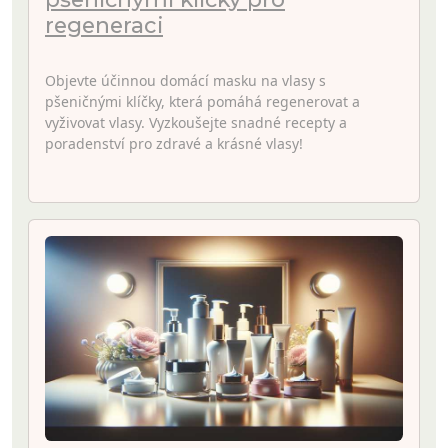
regeneraci
Objevte účinnou domácí masku na vlasy s
pšeničnými klíčky, která pomáhá regenerovat a
vyživovat vlasy. Vyzkoušejte snadné recepty a
poradenství pro zdravé a krásné vlasy!