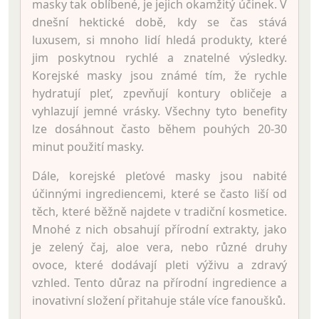
masky tak oblíbené, je jejich okamžitý účinek. V
dnešní hektické době, kdy se čas stává
luxusem, si mnoho lidí hledá produkty, které
jim poskytnou rychlé a znatelné výsledky.
Korejské masky jsou známé tím, že rychle
hydratují pleť, zpevňují kontury obličeje a
vyhlazují jemné vrásky. Všechny tyto benefity
lze dosáhnout často během pouhých 20-30
minut použití masky.
Dále, korejské pleťové masky jsou nabité
účinnými ingrediencemi, které se často liší od
těch, které běžně najdete v tradiční kosmetice.
Mnohé z nich obsahují přírodní extrakty, jako
je zelený čaj, aloe vera, nebo různé druhy
ovoce, které dodávají pleti výživu a zdravý
vzhled. Tento důraz na přírodní ingredience a
inovativní složení přitahuje stále více fanoušků.