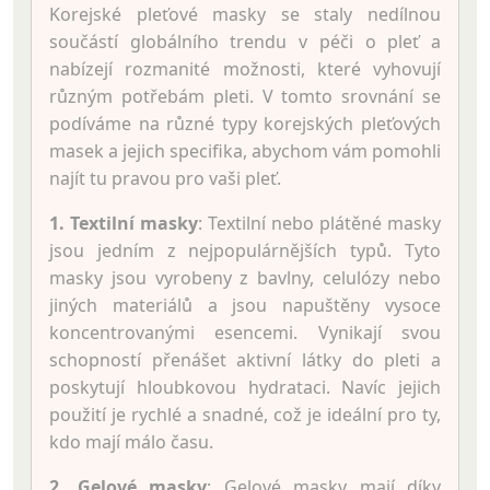
Korejské pleťové masky se staly nedílnou
součástí globálního trendu v péči o pleť a
nabízejí rozmanité možnosti, které vyhovují
různým potřebám pleti. V tomto srovnání se
podíváme na různé typy korejských pleťových
masek a jejich specifika, abychom vám pomohli
najít tu pravou pro vaši pleť.
1. Textilní masky
: Textilní nebo plátěné masky
jsou jedním z nejpopulárnějších typů. Tyto
masky jsou vyrobeny z bavlny, celulózy nebo
jiných materiálů a jsou napuštěny vysoce
koncentrovanými esencemi. Vynikají svou
schopností přenášet aktivní látky do pleti a
poskytují hloubkovou hydrataci. Navíc jejich
použití je rychlé a snadné, což je ideální pro ty,
kdo mají málo času.
2. Gelové masky
: Gelové masky mají díky