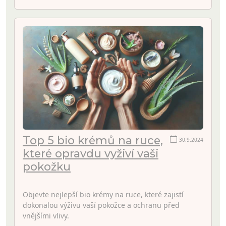
Top 5 bio krémů na ruce,
30.9.2024
které opravdu vyživí vaši
pokožku
Objevte nejlepší bio krémy na ruce, které zajistí
dokonalou výživu vaší pokožce a ochranu před
vnějšími vlivy.