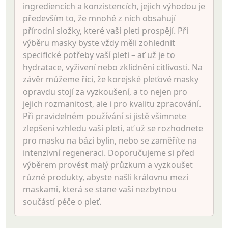
ingrediencích a konzistencích, jejich výhodou je
především to, že mnohé z nich obsahují
přírodní složky, které vaší pleti prospějí. Při
výběru masky byste vždy měli zohlednit
specifické potřeby vaší pleti – ať už je to
hydratace, vyživení nebo zklidnění citlivosti. Na
závěr můžeme říci, že korejské pleťové masky
opravdu stojí za vyzkoušení, a to nejen pro
jejich rozmanitost, ale i pro kvalitu zpracování.
Při pravidelném používání si jistě všimnete
zlepšení vzhledu vaší pleti, ať už se rozhodnete
pro masku na bázi bylin, nebo se zaměříte na
intenzivní regeneraci. Doporučujeme si před
výběrem provést malý průzkum a vyzkoušet
různé produkty, abyste našli královnu mezi
maskami, která se stane vaší nezbytnou
součástí péče o pleť.