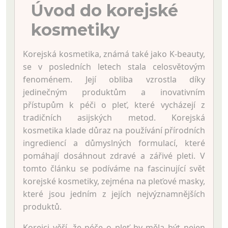
Úvod do korejské
kosmetiky
Korejská kosmetika, známá také jako K-beauty,
se v posledních letech stala celosvětovým
fenoménem. Její obliba vzrostla díky
jedinečným produktům a inovativním
přístupům k péči o pleť, které vycházejí z
tradičních asijských metod. Korejská
kosmetika klade důraz na používání přírodních
ingrediencí a důmyslných formulací, které
pomáhají dosáhnout zdravé a zářivé pleti. V
tomto článku se podíváme na fascinující svět
korejské kosmetiky, zejména na pleťové masky,
které jsou jedním z jejích nejvýznamnějších
produktů.
Korejci věří, že péče o pleť by měla být nejen