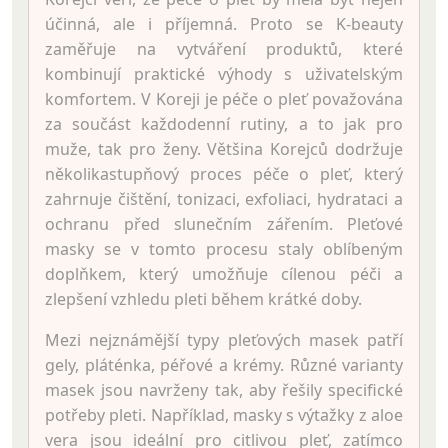
účinná, ale i příjemná. Proto se K-beauty
zaměřuje na vytváření produktů, které
kombinují praktické výhody s uživatelským
komfortem. V Koreji je péče o pleť považována
za součást každodenní rutiny, a to jak pro
muže, tak pro ženy. Většina Korejců dodržuje
několikastupňový proces péče o pleť, který
zahrnuje čištění, tonizaci, exfoliaci, hydrataci a
ochranu před slunečním zářením. Pleťové
masky se v tomto procesu staly oblíbeným
doplňkem, který umožňuje cílenou péči a
zlepšení vzhledu pleti během krátké doby.
Mezi nejznámější typy pleťových masek patří
gely, pláténka, péřové a krémy. Různé varianty
masek jsou navrženy tak, aby řešily specifické
potřeby pleti. Například, masky s výtažky z aloe
vera jsou ideální pro citlivou pleť, zatímco