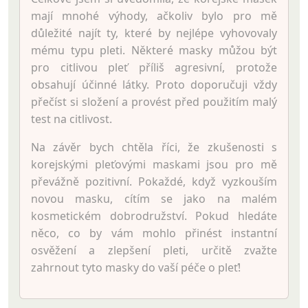
mají mnohé výhody, ačkoliv bylo pro mě
důležité najít ty, které by nejlépe vyhovovaly
mému typu pleti. Některé masky můžou být
pro citlivou pleť příliš agresivní, protože
obsahují účinné látky. Proto doporučuji vždy
přečíst si složení a provést před použitím malý
test na citlivost.
Na závěr bych chtěla říci, že zkušenosti s
korejskými pleťovými maskami jsou pro mě
převážně pozitivní. Pokaždé, když vyzkouším
novou masku, cítím se jako na malém
kosmetickém dobrodružství. Pokud hledáte
něco, co by vám mohlo přinést instantní
osvěžení a zlepšení pleti, určitě zvažte
zahrnout tyto masky do vaší péče o pleť!