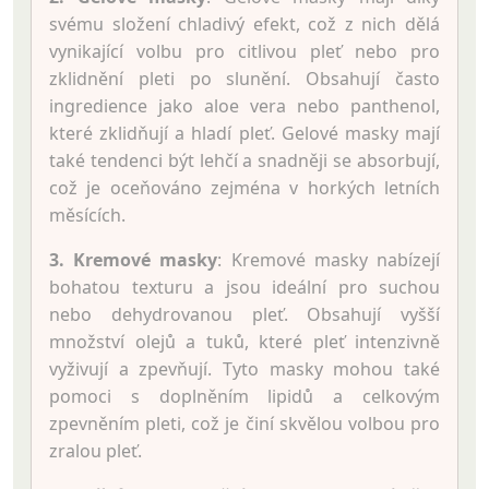
svému složení chladivý efekt, což z nich dělá
vynikající volbu pro citlivou pleť nebo pro
zklidnění pleti po slunění. Obsahují často
ingredience jako aloe vera nebo panthenol,
které zklidňují a hladí pleť. Gelové masky mají
také tendenci být lehčí a snadněji se absorbují,
což je oceňováno zejména v horkých letních
měsících.
3. Kremové masky
: Kremové masky nabízejí
bohatou texturu a jsou ideální pro suchou
nebo dehydrovanou pleť. Obsahují vyšší
množství olejů a tuků, které pleť intenzivně
vyživují a zpevňují. Tyto masky mohou také
pomoci s doplněním lipidů a celkovým
zpevněním pleti, což je činí skvělou volbou pro
zralou pleť.