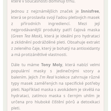
které v současnosti dominují trhu.
Jednou z nejznámějších značek je
Innisfree
,
která se proslavila svojí řadou pleťových masek
z přírodních ingrediencí. Mezi její
nejprodávanější produkty patří čajová maska
(
Green Tea Mask
), která je ideální pro hydrataci
a zklidnění podrážděné pleti. Obsahuje extrakt
z zeleného čaje, který je bohatý na antioxidanty
a má protizánětlivé vlastnosti.
Dále tu máme
Tony Moly
, která nabízí velmi
populární masky s jedinečnými vzory a
balením. Jejich
I'm Real
kolekce zahrnuje různé
typy masek zaměřených na specifické potřeby
pleti. Například maska s avokádem je skvělá na
hydrataci, zatímco maska s černým uhlím je
určena pro hluboké čištění pórů a detoxikaci
pleti.