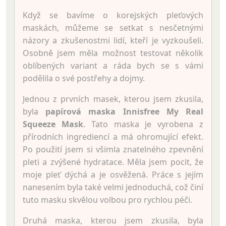
Když se bavíme o korejských pleťových
maskách, můžeme se setkat s nesčetnými
názory a zkušenostmi lidí, kteří je vyzkoušeli.
Osobně jsem měla možnost testovat několik
oblíbených variant a ráda bych se s vámi
podělila o své postřehy a dojmy.
Jednou z prvních masek, kterou jsem zkusila,
byla
papírová maska Innisfree My Real
Squeeze Mask
. Tato maska je vyrobena z
přírodních ingrediencí a má ohromující efekt.
Po použití jsem si všimla znatelného zpevnění
pleti a zvýšené hydratace. Měla jsem pocit, že
moje pleť dýchá a je osvěžená. Práce s jejím
nanesením byla také velmi jednoduchá, což činí
tuto masku skvělou volbou pro rychlou péči.
Druhá maska, kterou jsem zkusila, byla