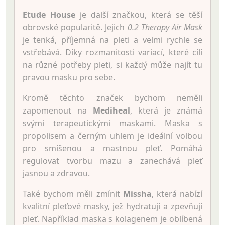
Etude House
je další značkou, která se těší
obrovské popularitě. Jejich
0.2 Therapy Air Mask
je tenká, příjemná na pleti a velmi rychle se
vstřebává. Díky rozmanitosti variací, které cílí
na různé potřeby pleti, si každý může najít tu
pravou masku pro sebe.
Kromě těchto značek bychom neměli
zapomenout na
Mediheal
, která je známá
svými terapeutickými maskami. Maska s
propolisem a černým uhlem je ideální volbou
pro smíšenou a mastnou pleť. Pomáhá
regulovat tvorbu mazu a zanechává pleť
jasnou a zdravou.
Také bychom měli zmínit
Missha
, která nabízí
kvalitní pleťové masky, jež hydratují a zpevňují
pleť. Například maska s kolagenem je oblíbená