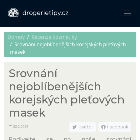
drogerietipy.cz
Domov
Recenze kosmetiky
Srovnání nejoblíbenějších korejských pleťových
masek
Srovnání
nejoblíbenějších
korejských pleťových
masek
22.2.2026
Twitter
Facebook
Podívejte se na naše srovnání