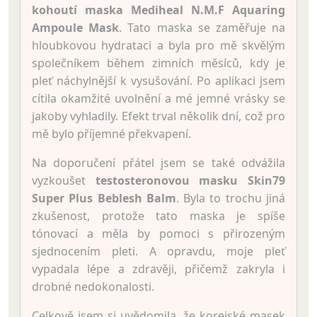
kohoutí maska Mediheal N.M.F Aquaring
Ampoule Mask
. Tato maska se zaměřuje na
hloubkovou hydrataci a byla pro mě skvělým
společníkem během zimních měsíců, kdy je
pleť náchylnější k vysušování. Po aplikaci jsem
cítila okamžité uvolnění a mé jemné vrásky se
jakoby vyhladily. Efekt trval několik dní, což pro
mě bylo příjemné překvapení.
Na doporučení přátel jsem se také odvážila
vyzkoušet
testosteronovou masku Skin79
Super Plus Beblesh Balm
. Byla to trochu jiná
zkušenost, protože tato maska je spíše
tónovací a měla by pomoci s přirozeným
sjednocením pleti. A opravdu, moje pleť
vypadala lépe a zdravěji, přičemž zakryla i
drobné nedokonalosti.
Celkově jsem si uvědomila, že korejské masek