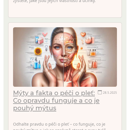
zjistěte, jaké jsou jejich vlastnosti a účinky.
Mýty a fakta o péči o pleť:
28.5.2025
Co opravdu funguje a co je
pouhý mýtus
Odhalte pravdu o péči o pleť – co funguje, co je