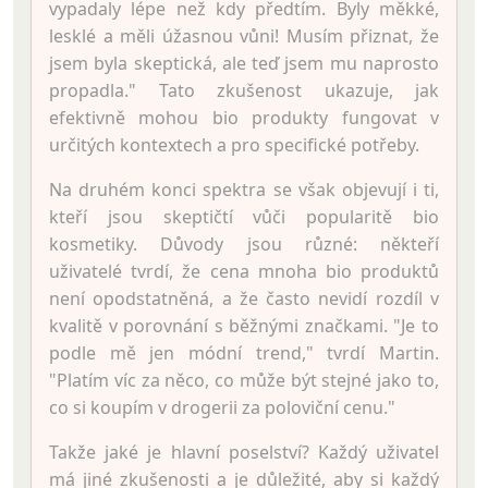
vypadaly lépe než kdy předtím. Byly měkké,
lesklé a měli úžasnou vůni! Musím přiznat, že
jsem byla skeptická, ale teď jsem mu naprosto
propadla." Tato zkušenost ukazuje, jak
efektivně mohou bio produkty fungovat v
určitých kontextech a pro specifické potřeby.
Na druhém konci spektra se však objevují i ti,
kteří jsou skeptičtí vůči popularitě bio
kosmetiky. Důvody jsou různé: někteří
uživatelé tvrdí, že cena mnoha bio produktů
není opodstatněná, a že často nevidí rozdíl v
kvalitě v porovnání s běžnými značkami. "Je to
podle mě jen módní trend," tvrdí Martin.
"Platím víc za něco, co může být stejné jako to,
co si koupím v drogerii za poloviční cenu."
Takže jaké je hlavní poselství? Každý uživatel
má jiné zkušenosti a je důležité, aby si každý