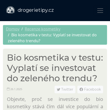
drogerietipy.cz
Domov
Recenze kosmetiky
Bio kosmetika v testu: Vyplatí se investovat do
zeleného trendu?
Bio kosmetika v testu:
Vyplatí se investovat
do zeleného trendu?
26.1.2025
Twitter
Facebook
Objevte, proč se investice do bio
kosmetiky stává čím dál více populární a