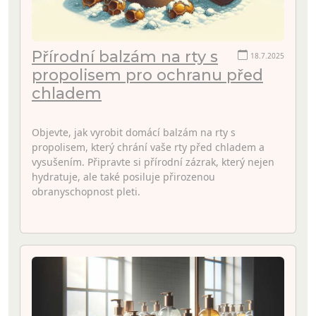
Přírodní balzám na rty s
18.7.2025
propolisem pro ochranu před
chladem
Objevte, jak vyrobit domácí balzám na rty s
propolisem, který chrání vaše rty před chladem a
vysušením. Připravte si přírodní zázrak, který nejen
hydratuje, ale také posiluje přirozenou
obranyschopnost pleti.