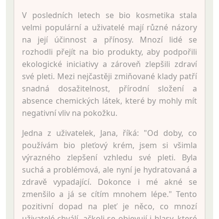
V posledních letech se bio kosmetika stala
velmi populární a uživatelé mají různé názory
na její účinnost a přínosy. Mnozí lidé se
rozhodli přejít na bio produkty, aby podpořili
ekologické iniciativy a zároveň zlepšili zdraví
své pleti. Mezi nejčastěji zmiňované klady patří
snadná dosažitelnost, přírodní složení a
absence chemických látek, které by mohly mít
negativní vliv na pokožku.
Jedna z uživatelek, Jana, říká: "Od doby, co
používám bio pleťový krém, jsem si všimla
výrazného zlepšení vzhledu své pleti. Byla
suchá a problémová, ale nyní je hydratovaná a
zdravě vypadající. Dokonce i mé akné se
zmenšilo a já se cítím mnohem lépe." Tento
pozitivní dopad na pleť je něco, co mnozí
uživatelé chválí, ačkoli se objevují i hlasy, které