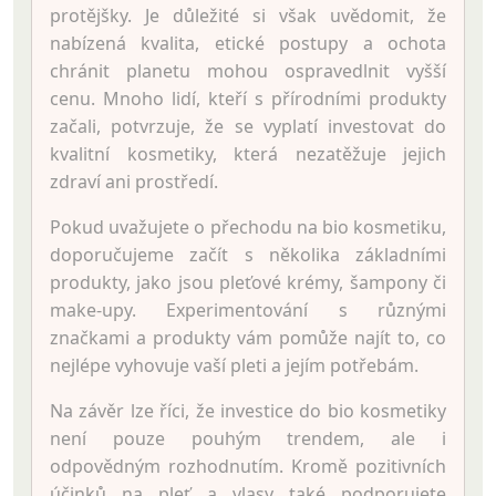
protějšky. Je důležité si však uvědomit, že
nabízená kvalita, etické postupy a ochota
chránit planetu mohou ospravedlnit vyšší
cenu. Mnoho lidí, kteří s přírodními produkty
začali, potvrzuje, že se vyplatí investovat do
kvalitní kosmetiky, která nezatěžuje jejich
zdraví ani prostředí.
Pokud uvažujete o přechodu na bio kosmetiku,
doporučujeme začít s několika základními
produkty, jako jsou pleťové krémy, šampony či
make-upy. Experimentování s různými
značkami a produkty vám pomůže najít to, co
nejlépe vyhovuje vaší pleti a jejím potřebám.
Na závěr lze říci, že investice do bio kosmetiky
není pouze pouhým trendem, ale i
odpovědným rozhodnutím. Kromě pozitivních
účinků na pleť a vlasy také podporujete