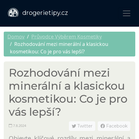
drogerietipy.cz
Domov
Průvodce Výběrem Kosmetiky
Rozhodování mezi minerální a klasickou
kosmetikou: Co je pro vás lepší?
Rozhodování mezi
minerální a klasickou
kosmetikou: Co je pro
vás lepší?
7.8.2024
Twitter
Facebook
Objevte klíčové rozdíly mezi minerální a