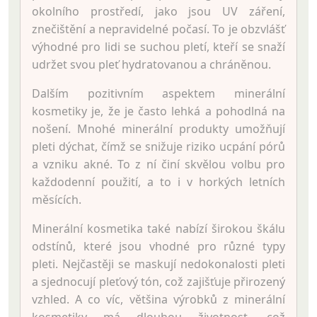
okolního prostředí, jako jsou UV záření,
znečištění a nepravidelné počasí. To je obzvlášť
výhodné pro lidi se suchou pletí, kteří se snaží
udržet svou pleť hydratovanou a chráněnou.
Dalším pozitivním aspektem minerální
kosmetiky je, že je často lehká a pohodlná na
nošení. Mnohé minerální produkty umožňují
pleti dýchat, čímž se snižuje riziko ucpání pórů
a vzniku akné. To z ní činí skvělou volbu pro
každodenní použití, a to i v horkých letních
měsících.
Minerální kosmetika také nabízí širokou škálu
odstínů, které jsou vhodné pro různé typy
pleti. Nejčastěji se maskují nedokonalosti pleti
a sjednocují pleťový tón, což zajišťuje přirozený
vzhled. A co víc, většina výrobků z minerální
kosmetiky má dlouhou životnost, což