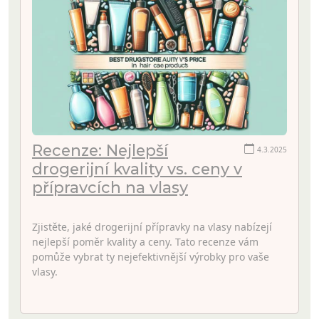
Recenze: Nejlepší
4.3.2025
drogerijní kvality vs. ceny v
přípravcích na vlasy
Zjistěte, jaké drogerijní přípravky na vlasy nabízejí
nejlepší poměr kvality a ceny. Tato recenze vám
pomůže vybrat ty nejefektivnější výrobky pro vaše
vlasy.