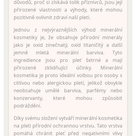
důvodů, proč si získává tolik příznivců, jsou její
přirozené vlastnosti a výhody, které mohou
pozitivně ovlivnit zdraví naší pleti.
Jednou z nejvýraznějších výhod minerální
kosmetiky je, že obsahuje přírodní minerály
jako je oxid zinečnatý, oxid titaničitý a další
jemně mletá minerální barviva. Tyto
ingredience jsou pro pleť šetrné a mají
přirozené zklidňující účinky. Minerální
kosmetika je proto ideální volbou pro osoby s
citlivou nebo alergickou pletí, jelikož obvykle
neobsahuje umělé barviva, parfémy nebo
konzervanty, které mohou způsobit
podráždění.
Díky svému složení vytváří minerální kosmetika
na pleti přírodní ochrannou vrstvu. Tato vrstva
pomáhá chránit pleť před negativními vlivy