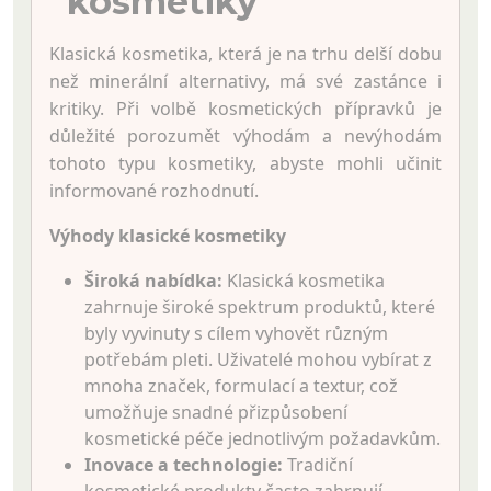
kosmetiky
Klasická kosmetika, která je na trhu delší dobu
než minerální alternativy, má své zastánce i
kritiky. Při volbě kosmetických přípravků je
důležité porozumět výhodám a nevýhodám
tohoto typu kosmetiky, abyste mohli učinit
informované rozhodnutí.
Výhody klasické kosmetiky
Široká nabídka:
Klasická kosmetika
zahrnuje široké spektrum produktů, které
byly vyvinuty s cílem vyhovět různým
potřebám pleti. Uživatelé mohou vybírat z
mnoha značek, formulací a textur, což
umožňuje snadné přizpůsobení
kosmetické péče jednotlivým požadavkům.
Inovace a technologie:
Tradiční
kosmetické produkty často zahrnují