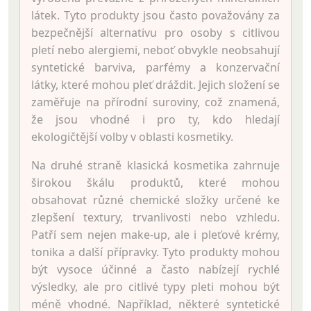
látek. Tyto produkty jsou často považovány za
bezpečnější alternativu pro osoby s citlivou
pletí nebo alergiemi, neboť obvykle neobsahují
syntetické barviva, parfémy a konzervační
látky, které mohou pleť dráždit. Jejich složení se
zaměřuje na přírodní suroviny, což znamená,
že jsou vhodné i pro ty, kdo hledají
ekologičtější volby v oblasti kosmetiky.
Na druhé straně klasická kosmetika zahrnuje
širokou škálu produktů, které mohou
obsahovat různé chemické složky určené ke
zlepšení textury, trvanlivosti nebo vzhledu.
Patří sem nejen make-up, ale i pleťové krémy,
tonika a další přípravky. Tyto produkty mohou
být vysoce účinné a často nabízejí rychlé
výsledky, ale pro citlivé typy pleti mohou být
méně vhodné. Například, některé syntetické