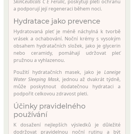
SkinCeuticals C E Ferulic
, poskytují pleti ochranu
a podporují její regeneraci během noci.
Hydratace jako prevence
Hydratovaná pleť je méně náchylná k tvorbě
vrásek a ochabování. Noční krémy s vysokým
obsahem hydratačních složek, jako je glycerin
nebo ceramidy, pomáhají udržovat pleť
pružnou a vyhlazenou.
Použití hydratačních masek, jako je
Laneige
Water Sleeping Mask
, jednou až dvakrát týdně,
může poskytnout dodatečnou hydrataci a
podpořit celkovou zdravost pleti.
Účinky pravidelného
používání
K dosažení nejlepších výsledků je důležité
dodržovat pravidelnou noční rutinu a být