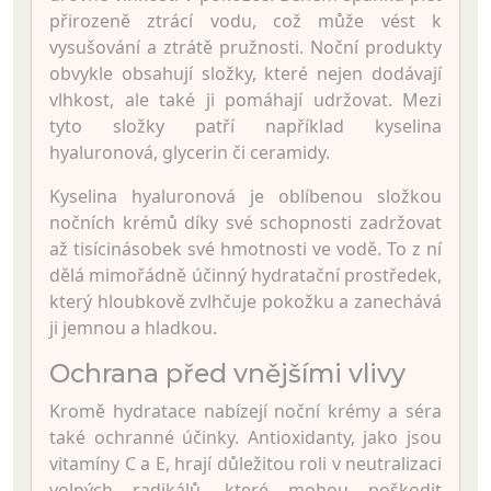
přirozeně ztrácí vodu, což může vést k
vysušování a ztrátě pružnosti. Noční produkty
obvykle obsahují složky, které nejen dodávají
vlhkost, ale také ji pomáhají udržovat. Mezi
tyto složky patří například kyselina
hyaluronová, glycerin či ceramidy.
Kyselina hyaluronová je oblíbenou složkou
nočních krémů díky své schopnosti zadržovat
až tisícinásobek své hmotnosti ve vodě. To z ní
dělá mimořádně účinný hydratační prostředek,
který hloubkově zvlhčuje pokožku a zanechává
ji jemnou a hladkou.
Ochrana před vnějšími vlivy
Kromě hydratace nabízejí noční krémy a séra
také ochranné účinky. Antioxidanty, jako jsou
vitamíny C a E, hrají důležitou roli v neutralizaci
volných radikálů, které mohou poškodit