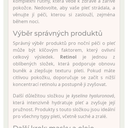
komplexní rutiny, která vede k zdravé a zářivé
pokožce. Nedovolte, aby vaše pleť strádala, a
věnujte jí péči, kterou si zaslouží, zejména
během noci.
Výběr správných produktů
Správný výběr produktů pro noční péči o pleť
může být klíčovým faktorem, který ovlivní
celkový výsledek.
Retinol
je jednou z
oblíbených složek, která podporuje obnovu
buněk a zlepšuje texturu pleti. Pokud máte
citlivou pokožku, doporučuje se začít s nižší
koncentrací retinolu a postupně ji zvyšovat.
Další důležitou složkou je
kyselina hyaluronová
,
která intenzivně hydratuje pleť a zvyšuje její
pružnost. Produkty s touto složkou jsou ideální
pro všechny typy pleti, včetně suché a zralé.