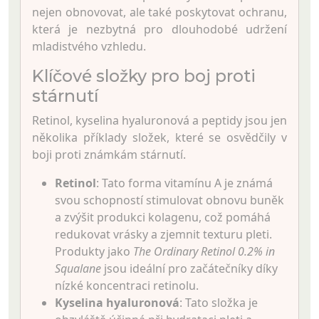
nejen obnovovat, ale také poskytovat ochranu,
která je nezbytná pro dlouhodobé udržení
mladistvého vzhledu.
Klíčové složky pro boj proti
stárnutí
Retinol, kyselina hyaluronová a peptidy jsou jen
několika příklady složek, které se osvědčily v
boji proti známkám stárnutí.
Retinol
: Tato forma vitamínu A je známá
svou schopností stimulovat obnovu buněk
a zvýšit produkci kolagenu, což pomáhá
redukovat vrásky a zjemnit texturu pleti.
Produkty jako
The Ordinary Retinol 0.2% in
Squalane
jsou ideální pro začátečníky díky
nízké koncentraci retinolu.
Kyselina hyaluronová
: Tato složka je