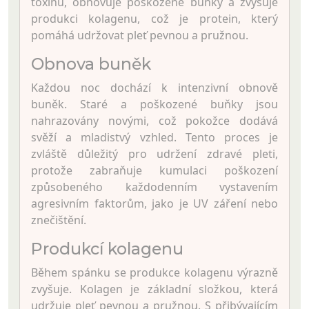
toxinů, obnovuje poškozené buňky a zvyšuje
produkci kolagenu, což je protein, který
pomáhá udržovat pleť pevnou a pružnou.
Obnova buněk
Každou noc dochází k intenzivní obnově
buněk. Staré a poškozené buňky jsou
nahrazovány novými, což pokožce dodává
svěží a mladistvý vzhled. Tento proces je
zvláště důležitý pro udržení zdravé pleti,
protože zabraňuje kumulaci poškození
způsobeného každodenním vystavením
agresivním faktorům, jako je UV záření nebo
znečištění.
Produkcí kolagenu
Během spánku se produkce kolagenu výrazně
zvyšuje. Kolagen je základní složkou, která
udržuje pleť pevnou a pružnou. S přibývajícím