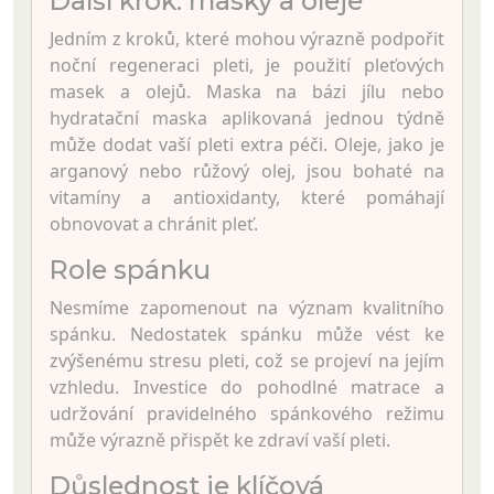
Další krok: masky a oleje
Jedním z kroků, které mohou výrazně podpořit
noční regeneraci pleti, je použití pleťových
masek a olejů. Maska na bázi jílu nebo
hydratační maska aplikovaná jednou týdně
může dodat vaší pleti extra péči. Oleje, jako je
arganový nebo růžový olej, jsou bohaté na
vitamíny a antioxidanty, které pomáhají
obnovovat a chránit pleť.
Role spánku
Nesmíme zapomenout na význam kvalitního
spánku. Nedostatek spánku může vést ke
zvýšenému stresu pleti, což se projeví na jejím
vzhledu. Investice do pohodlné matrace a
udržování pravidelného spánkového režimu
může výrazně přispět ke zdraví vaší pleti.
Důslednost je klíčová