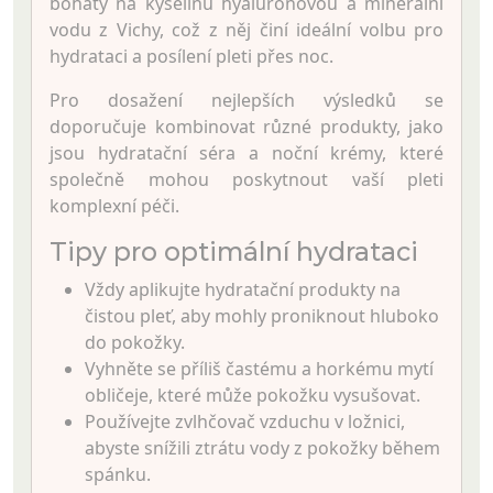
bohatý na kyselinu hyaluronovou a minerální
vodu z Vichy, což z něj činí ideální volbu pro
hydrataci a posílení pleti přes noc.
Pro dosažení nejlepších výsledků se
doporučuje kombinovat různé produkty, jako
jsou hydratační séra a noční krémy, které
společně mohou poskytnout vaší pleti
komplexní péči.
Tipy pro optimální hydrataci
Vždy aplikujte hydratační produkty na
čistou pleť, aby mohly proniknout hluboko
do pokožky.
Vyhněte se příliš častému a horkému mytí
obličeje, které může pokožku vysušovat.
Používejte zvlhčovač vzduchu v ložnici,
abyste snížili ztrátu vody z pokožky během
spánku.