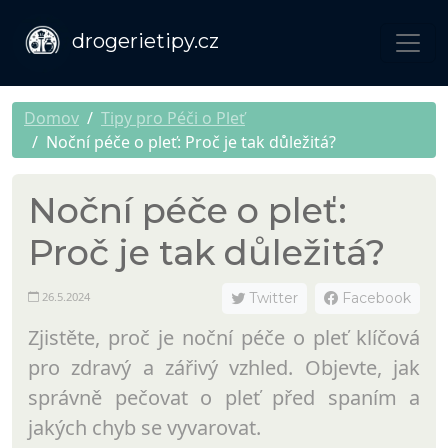
drogerietipy.cz
Domov
Tipy pro Péči o Pleť
Noční péče o pleť: Proč je tak důležitá?
Noční péče o pleť:
Proč je tak důležitá?
26.5.2024
Twitter
Facebook
Zjistěte, proč je noční péče o pleť klíčová
pro zdravý a zářivý vzhled. Objevte, jak
správně pečovat o pleť před spaním a
jakých chyb se vyvarovat.