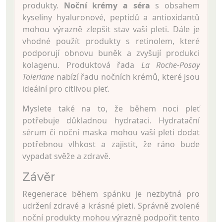
produkty.
Noční krémy a séra
s obsahem
kyseliny hyaluronové, peptidů a antioxidantů
mohou výrazně zlepšit stav vaší pleti. Dále je
vhodné použít produkty s retinolem, které
podporují obnovu buněk a zvyšují produkci
kolagenu. Produktová řada
La Roche-Posay
Toleriane
nabízí řadu nočních krémů, které jsou
ideální pro citlivou pleť.
Myslete také na to, že během noci pleť
potřebuje důkladnou hydrataci. Hydratační
sérum či noční maska mohou vaší pleti dodat
potřebnou vlhkost a zajistit, že ráno bude
vypadat svěže a zdravě.
Závěr
Regenerace během spánku je nezbytná pro
udržení zdravé a krásné pleti. Správně zvolené
noční produkty mohou výrazně podpořit tento