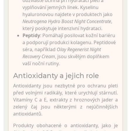
obzvláště účinná při hydrataci pleti a
vyplňování jemných linek. Kyselinu
hyaluronovou najdete v produktech jako
Neutrogena Hydro Boost Night Concentrate
,
který poskytuje intenzivní hydrataci.
Peptidy
: Pomáhají posilovat kožní bariéru
a podporují produkci kolagenu. Peptidové
séra, například
Olay Regenerist Night
Recovery Cream
, jsou skvělým doplňkem
vaší noční rutiny.
Antioxidanty a jejich role
Antioxidanty jsou nezbytné pro ochranu pleti
před volnými radikály, které urychlují stárnutí.
Vitamíny C a E, extrakty z hroznových jader a
zelený čaj jsou některými z nejúčinnějších
antioxidantů.
Produkty obohacené o antioxidanty, jako je