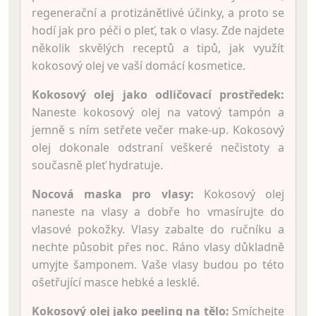
regenerační a protizánětlivé účinky, a proto se
hodí jak pro péči o pleť, tak o vlasy. Zde najdete
několik skvělých receptů a tipů, jak využít
kokosový olej ve vaší domácí kosmetice.
Kokosový olej jako odličovací prostředek:
Naneste kokosový olej na vatový tampón a
jemně s ním setřete večer make-up. Kokosový
olej dokonale odstraní veškeré nečistoty a
současně pleť hydratuje.
Nocová maska pro vlasy:
Kokosový olej
naneste na vlasy a dobře ho vmasírujte do
vlasové pokožky. Vlasy zabalte do ručníku a
nechte působit přes noc. Ráno vlasy důkladně
umyjte šamponem. Vaše vlasy budou po této
ošetřující masce hebké a lesklé.
Kokosový olej jako peeling na tělo:
Smíchejte