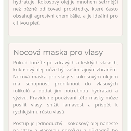
hydratuje. Kokosový olej je mnohem šetrnější
než běžné odličovací prostředky, které často
obsahují agresivní chemikálie, a je ideální pro
citlivou pleť.
Nocová maska pro vlasy
Pokud toužíte po zdravých a lesklých vlasech,
kokosový olej může být vaším tajným zbraněm.
Nocová maska pro vlasy s kokosovým olejem
má schopnost proniknout do vlasových
folikulů a dodat jim potřebnou hydrataci a
výživu. Pravidelné používání této masky může
posílit vlasy, snížit lámavost a přispět k
rychlejšímu růstu vlasů.
Postup je jednoduchý - kokosový olej naneste
na vlasy a vlasovou pokožku a důkladně ho