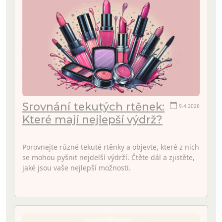
Srovnání tekutých rtěnek:
9.4.2026
Které mají nejlepší výdrž?
Porovnejte různé tekuté rtěnky a objevte, které z nich
se mohou pyšnit nejdelší výdrží. Čtěte dál a zjistěte,
jaké jsou vaše nejlepší možnosti.