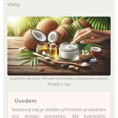
vlasy.
Ilustrační obrázek: Přírodní kosmetika s kokosovým olejem:
Recepty a tipy
Úvodem
Kokosový olej je skvělým přírodním produktem
pro domácí kosmetiku. Má hydratační,