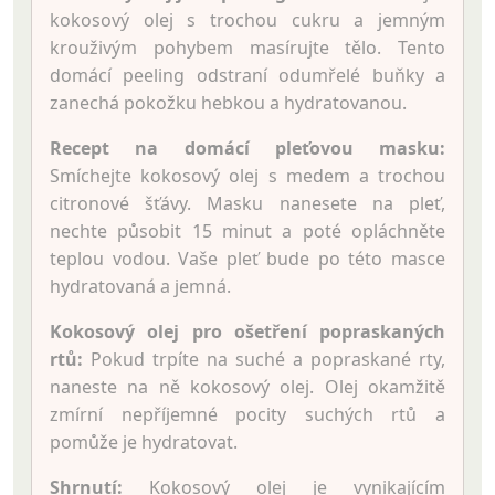
kokosový olej s trochou cukru a jemným
krouživým pohybem masírujte tělo. Tento
domácí peeling odstraní odumřelé buňky a
zanechá pokožku hebkou a hydratovanou.
Recept na domácí pleťovou masku:
Smíchejte kokosový olej s medem a trochou
citronové šťávy. Masku nanesete na pleť,
nechte působit 15 minut a poté opláchněte
teplou vodou. Vaše pleť bude po této masce
hydratovaná a jemná.
Kokosový olej pro ošetření popraskaných
rtů:
Pokud trpíte na suché a popraskané rty,
naneste na ně kokosový olej. Olej okamžitě
zmírní nepříjemné pocity suchých rtů a
pomůže je hydratovat.
Shrnutí:
Kokosový olej je vynikajícím